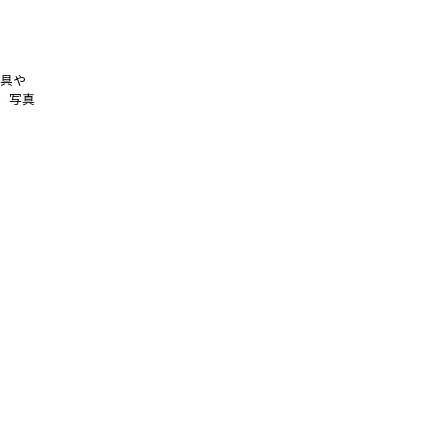
道具や
、写真