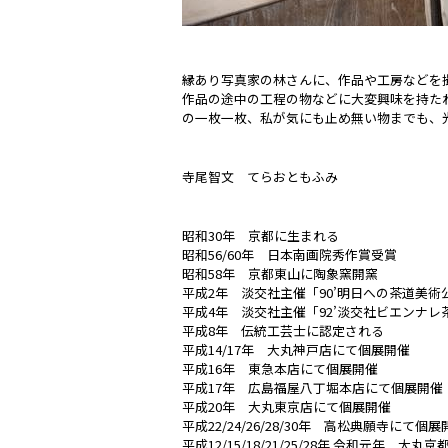
縁あり写真家の林さんに、作品や工房などを
作品の途中の工程の物などに大変興味を持た
の一枚一枚、私が気にも止め無い物までも、
寺尾智文 てらおともふみ
昭和30年 京都に生まれる
昭和56/60年 日本南画院秀作賞受賞
昭和58年 京都東山に陶象窯開窯
平成2年 淡交社主催「90’明日への茶道美術
平成4年 淡交社主催「92’淡交社ビエンナ
平成8年 伝統工芸士に認定される
平成14/17年 大丸神戸店にて個展開催
平成16年 東急本店にて個展開催
平成17年 広島福屋八丁堀本店にて個展開催
平成20年 大丸東京店にて個展開催
平成22/24/26/28/30年 高松典願寺にて個展
平成12/15/18/21/25/28年 令和元年 大